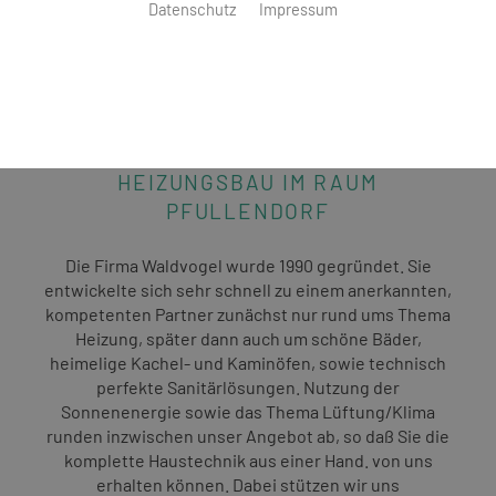
Datenschutz
Impressum
HAUSTECHNIK WALDVOGEL
GmbH
IHR EXPERTE FÜR
BADRENOVIERUNG &
HEIZUNGSBAU IM RAUM
PFULLENDORF
Die Firma Waldvogel wurde 1990 gegründet. Sie
entwickelte sich sehr schnell zu einem anerkannten,
kompetenten Partner zunächst nur rund ums Thema
Heizung, später dann auch um schöne Bäder,
heimelige Kachel- und Kaminöfen, sowie technisch
perfekte Sanitärlösungen. Nutzung der
Sonnenenergie sowie das Thema Lüftung/Klima
runden inzwischen unser Angebot ab, so daß Sie die
komplette Haustechnik aus einer Hand. von uns
erhalten können. Dabei stützen wir uns