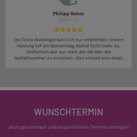
Philipp Rehm
2022-11-19
Die Firma Waldvogel kann ich nur empfehlen! Unsere
Heizung lief am Donnerstag Abend nicht mehr an,
telefonisch war nur noch der AB oder die
Notfallnummer zu erreichen. Also schnell eine email
geschrieben, Rückruf erfolgte prompt am nächsten
morgen und der Techniker war innerhalb von 2
Stunden da, tauschen einen Schalter und alles war in
10 Minuten erledigt. DANKE
WUNSCHTERMIN
Jetzt ganz einfach und bequem Online Termine anfragen!